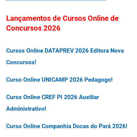
Apostila Concurso CIDASG MG 2026 PDF
Grátis Curso Online!
Lançamentos de Cursos Online de
Concursos 2026
Apostila Concurso GCM Paracatu MG 2026
PDF Grátis Curso Online!
Cursos Online DATAPREV 2026 Editora Nova
Concursos!
Apostila Concurso Prefeitura de Diadema SP
2026 PDF Grátis Curso Online!
Curso Online UNICAMP 2026 Pedagogo!
Apostila Concurso Câmara de Trindade GO
Curso Online CREF PI 2026 Auxiliar
2026 PDF Grátis Curso Online!
Administrativo!
Apostila Concurso Prefeitura de Guapimirim RJ
Curso Online Companhia Docas do Pará 2026!
2026 PDF Grátis Curso Online!