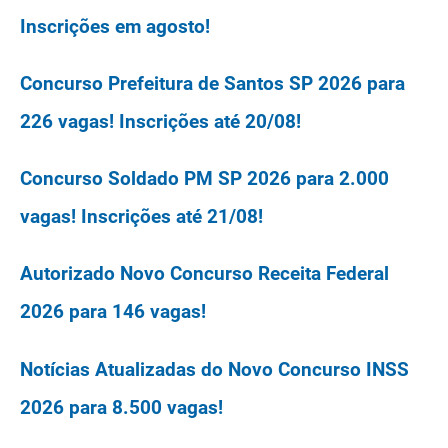
Cursos Online Polícia Federal 2026!
Impressa e PDF Download!
Inscrições em agosto!
Cursos Online Prefeitura de Campina Grande
Apostila Oficial de Administração Concurso
Concurso Prefeitura de Santos SP 2026 para
PB 2026!
Santos SP 2026!
226 vagas! Inscrições até 20/08!
Cursos Online Petrobras 2026!
Apostila Concurso Prefeitura de Santos SP
Concurso Soldado PM SP 2026 para 2.000
2026 PDF Grátis Curso Online!
vagas! Inscrições até 21/08!
Cursos Online Banco do Brasil 2026!
Apostila Concurso CREA MG 2026 PDF Grátis
Autorizado Novo Concurso Receita Federal
Cursos Online SEDES DF 2026!
Curso Online!
2026 para 146 vagas!
Cursos Online PRF 2026!
Apostila Concurso Soldado PM MA 2026
Notícias Atualizadas do Novo Concurso INSS
Cursos Online INSS 2026!
Impressa PDF Download!
2026 para 8.500 vagas!