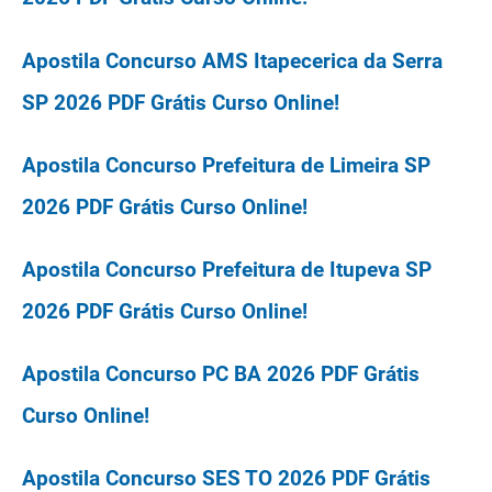
Apostila Concurso AMS Itapecerica da Serra
SP 2026 PDF Grátis Curso Online!
Apostila Concurso Prefeitura de Limeira SP
2026 PDF Grátis Curso Online!
Apostila Concurso Prefeitura de Itupeva SP
2026 PDF Grátis Curso Online!
Apostila Concurso PC BA 2026 PDF Grátis
Curso Online!
Apostila Concurso SES TO 2026 PDF Grátis