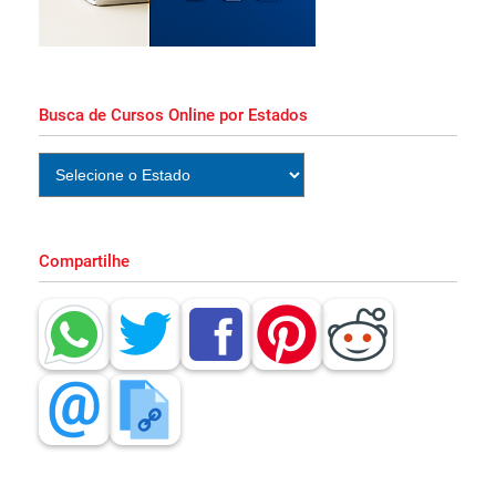
PDF Grátis Curso Online!
Curso Online Concurso Unificado RN 2026
Assistente de Trânsito Administração DETRAN!
Apostila Concurso TCE MA 2026 PDF Grátis
Busca de Cursos Online por Estados
Curso Online!
Curso Online Concurso Unificado RN 2026
Agente Administrativo Previdenciário IPERN!
Apostila Concurso TCE SP 2026 Ciências
Contábeis PDF Grátis Curso Online!
Compartilhe
Curso Online Concurso Unificado RN 2026
Assistente Técnico Previdenciário IPERN!
Apostila Concurso TCE SP 2026 Direito PDF
Grátis Curso Online!
Curso Online MP ES 2026 Agente de Apoio -
Administrativo!
Apostila Concurso PC AL 2026 PDF Grátis
Curso Online!
Curso Online PM RN 2026 Técnico de