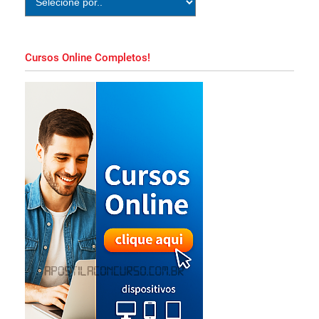
Grátis Curso Online!
Curso Online CBMMG 2026 Soldado Bombeiro
Militar MG 2026!
Apostila Concurso DMAE Uberlândia MG 2026
Cursos Online Completos!
PDF Grátis Curso Online!
Curso Online UNEAL 2026 Técnico em
Assuntos Educacionais!
Apostila Concurso Prefeitura de Cristalina GO
2026 PDF Grátis Curso Online!
Curso Online PRF 2026 Policial Rodoviário
Federal!
Apostila Concurso Companhia Docas do Pará
2026 PDF Grátis Curso Online!
Curso Online ADAB 2026 Técnico em
Fiscalização Agropecuária!
Apostila Concurso PC PR 2026 PDF Grátis
Curso Online!
Curso Online BADESUL 2026 Assistente
Técnico Administrativo!
Apostila Concurso Câmara de Mauá SP 2026