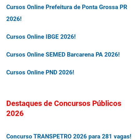
Cursos Online Prefeitura de Ponta Grossa PR
Apostila SEAP MA 2026 Técnico
2026!
Administrativo Impressa e PDF Download!
Cursos Online IBGE 2026!
Apostila Concurso SEAP MA 2026 PDF Grátis
Cursos Online SEMED Barcarena PA 2026!
Curso Online!
Cursos Online PND 2026!
Apostila Concurso Perícia Oficial MA 2026 PDF
Grátis Curso Online!
Cursos Online ALECE 2026!
Destaques de Concursos Públicos
Apostila Concurso PC MA 2026 PDF Grátis
Cursos Online TJ SP 2026!
2026
Curso Online!
Cursos Online TJ CE 2026!
Apostila Concurso Perícia Oficial MA 2026
Concurso TRANSPETRO 2026 para 281 vagas!