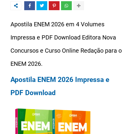
Apostila ENEM 2026 em 4 Volumes
Impressa e PDF Download Editora Nova
Concursos e Curso Online Redação para o
ENEM 2026.
Apostila ENEM 2026 Impressa e
PDF Download