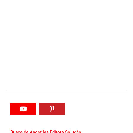
Online!
Apostila Prefeitura de Canela RS 2026 PDF
Grátis Curso Online!
Apostila TRANSPETRO 2026 PDF Grátis
Curso Online!
Apostila CIDASG MG 2026 PDF Grátis
Curso Online!
Apostila Concurso Prefeitura de Paracatu
MG 2026 PDF Grátis Curso Online!
Apostila Prefeitura de Diadema 2026 PDF
Busca de Apostilas Editora Solução