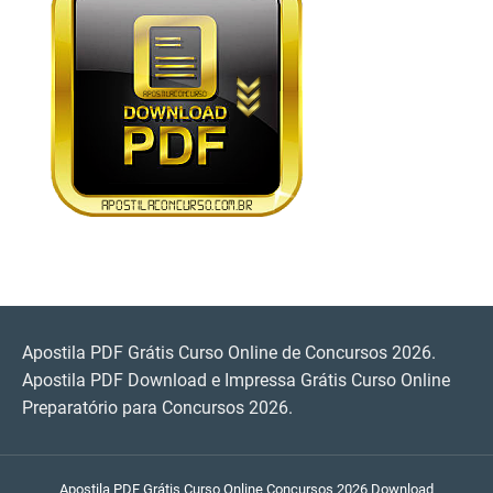
Apostila PC PR 2026 PDF Download Grátis
Curso Online!
Apostila Câmara de Mauá SP 2026 PDF
Grátis Curso Online!
Apostila Concurso TCE Maranhão 2026 PDF
Grátis Curso Online!
Apostila PDF Grátis Curso Online de Concursos 2026.
Apostila TCE SP 2026 Ciências Contábeis
Apostila PDF Download e Impressa Grátis Curso Online
PDF Grátis Curso Online!
Preparatório para Concursos 2026.
Apostila TCE SP 2026 Direito PDF Download
Apostila PDF Grátis Curso Online Concursos 2026 Download