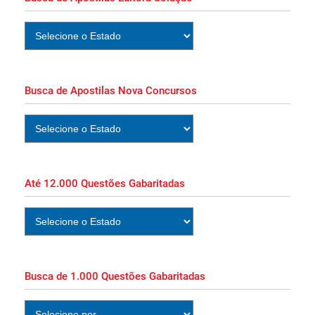
Grátis Curso Online!
Apostila Câmara de Trindade GO 2026 PDF
Grátis Curso Online!
Busca de Apostilas Nova Concursos
Apostila Prefeitura de Guapimirim RJ 2026
PDF Grátis Curso Online!
Até 12.000 Questões Gabaritadas
Apostila SEAP MA 2026 Técnico
Administrativo Impressa e PDF Download!
Apostila SEAP MA 2026 PDF Grátis Curso
Busca de 1.000 Questões Gabaritadas
Online!