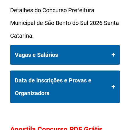
Detalhes do Concurso Prefeitura
Municipal de São Bento do Sul 2026 Santa
Catarina.
Vagas e Salários
O Concurso Prefeitura de São Bento
Data de Inscrições e Provas e
do Sul SC 2026 disponibiliza 48 vagas
Organizadora
diretas + formação de cadastro
reserva (CR).
Data de Inscrições: De 06/03/2026 a
06/04/2026.
Apostila Concurso PDF Grátis