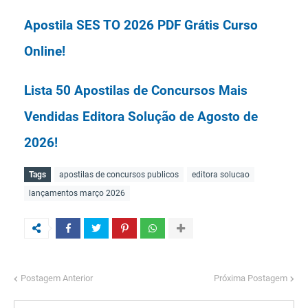
Apostila SES TO 2026 PDF Grátis Curso
Online!
Lista 50 Apostilas de Concursos Mais
Vendidas Editora Solução de Agosto de
2026!
Tags
apostilas de concursos publicos
editora solucao
Lista 50 Apostilas de Concursos Mais
lançamentos março 2026
Vendidas Editora Nova Concursos de
Agosto de 2026!
Apostila Prefeitura de Paulínia SP 2026 PDF
Postagem Anterior
Próxima Postagem
Grátis Curso Online!