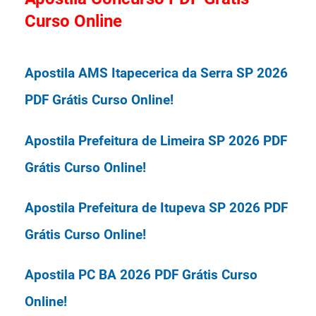
O salário inicial vai de R$ 1.586,85 (+
Curso Online
abono) a R$ 20.795,15, de acordo com
Provas: A Prova Objetiva será
Apostila AMS Itapecerica da Serra SP 2026
realizada em 26/04/2026.
PDF Grátis Curso Online!
Organizadora: Instituto Tupy.
Apostila Prefeitura de Limeira SP 2026 PDF
Grátis Curso Online!
Concurso Prefeitura de São Bento do
Apostila Prefeitura de Itupeva SP 2026 PDF
Grátis Curso Online!
Apostila PC BA 2026 PDF Grátis Curso
Online!