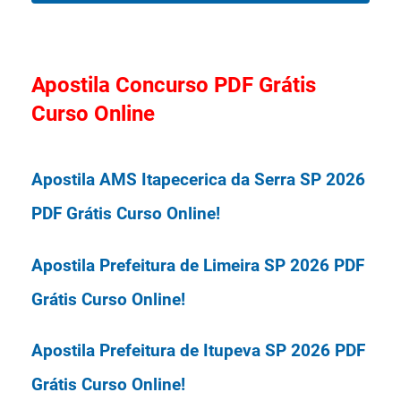
formação de cadastro reserva (CR),
Data de Inscrições: De 04/03/2026 a
assim distribuídas: Analista de
30/03/2026.
Apostila Concurso PDF Grátis
Tecnologia da Informação (8);
Curso Online
Bibliotecário - Documentalista (1);
Provas: A Prova Objetiva será
Apostila AMS Itapecerica da Serra SP 2026
Biólogo (1); Enfermeiro (2); Engenheiro
realizada em 26/04/2026.
PDF Grátis Curso Online!
Civil (1); Engenheiro Agrônomo (1);
Produtor Cultural (1); Médico - Área:
Organizadora: Fundação Sousândrade.
Apostila Prefeitura de Limeira SP 2026 PDF
Psiquiatria (1); Tecnólogo - Formação/
Grátis Curso Online!
Área: Químico (1); Psicólogo (2);
Concurso UFMA 2026 da Universidade
Apostila Prefeitura de Itupeva SP 2026 PDF
Técnico em Assuntos Educacionais
Grátis Curso Online!