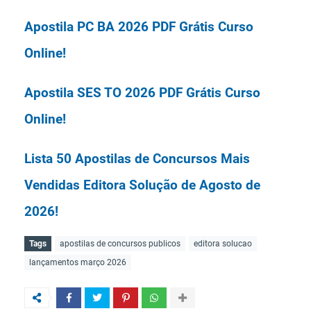
(8); Engenheiro - Área:
Apostila PC BA 2026 PDF Grátis Curso
Telecomunicações (1); Nutricionista
Online!
(1); Assistente em Administração (23);
Apostila SES TO 2026 PDF Grátis Curso
Técnico em Tecnologia da Informação
Online!
(6) e Técnico em Enfermagem (1).
Lista 50 Apostilas de Concursos Mais
Vendidas Editora Solução de Agosto de
O salário inicial vai de R$ 3.029,90 a R$
2026!
Tags
apostilas de concursos publicos
editora solucao
Lista 50 Apostilas de Concursos Mais
lançamentos março 2026
Vendidas Editora Nova Concursos de
Agosto de 2026!