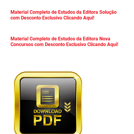
Apostila Prefeitura de Cristalina Goiás 2026
Material Completo de Estudos da Editora Solução
com Desconto Exclusivo Clicando Aqui!
PDF Grátis Curso Online!
Apostila Concurso CDP PA 2026 PDF
Material Completo de Estudos da Editora Nova
Concursos com Desconto Exclusivo Clicando Aqui!
Download Grátis Curso Online!
Apostila PC PR 2026 PDF Download Grátis
Curso Online!
Apostila Câmara de Mauá SP 2026 PDF
Grátis Curso Online!
Apostila Concurso TCE Maranhão 2026 PDF
Grátis Curso Online!