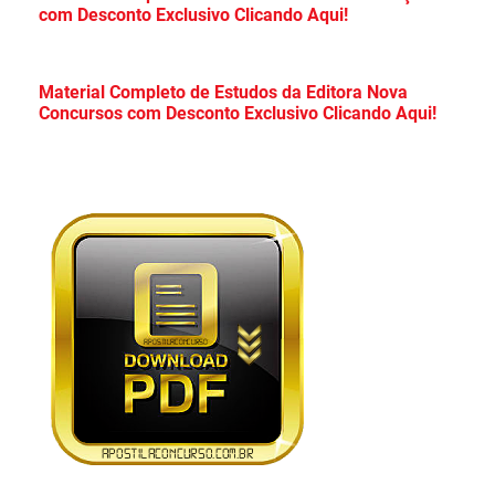
com Desconto Exclusivo Clicando Aqui!
Curso Online!
Apostila Câmara de Mauá SP 2026 PDF
Material Completo de Estudos da Editora Nova
Concursos com Desconto Exclusivo Clicando Aqui!
Grátis Curso Online!
Apostila Concurso TCE Maranhão 2026 PDF
Grátis Curso Online!
Apostila TCE SP 2026 Ciências Contábeis
PDF Grátis Curso Online!
Apostila TCE SP 2026 Direito PDF Download
Grátis Curso Online!