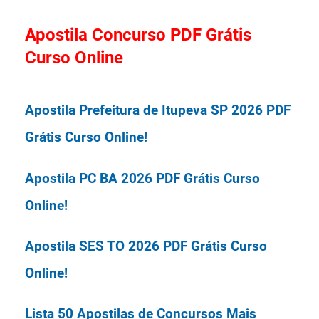
Administração (1); Técnico de
09/04/2026.
Apostila Concurso PDF Grátis
Laboratório/Área: Biologia (1); Técnico
Curso Online
de Laboratório/Área: Informática (1);
Provas: A Prova Objetiva será
Apostila Prefeitura de Itupeva SP 2026 PDF
Técnico de Laboratório/Área:
realizada em 17/05/2026, nas cidades
Grátis Curso Online!
Agronomia (1); Técnico em
de Chapecó (SC), Cerro Largo (RS) e
Contabilidade (1); Técnico em
Laranjeiras do Sul (PR).
Apostila PC BA 2026 PDF Grátis Curso
Enfermagem - Chapecó/Campus
Online!
Chapecó (1); Técnico em Enfermagem
Organizadora: Instituto Access.
Apostila SES TO 2026 PDF Grátis Curso
- Chapecó/Reitoria (1); Técnico em
Online!
Radiologia (1); Técnico de Tecnologia
Concurso UFFS 2026 Universidade
Lista 50 Apostilas de Concursos Mais