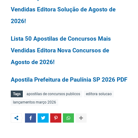
da Informação - Chapecó/Campus
Vendidas Editora Solução de Agosto de
Chapecó (1); Técnico de Tecnologia da
2026!
Informação - Chapecó/Reitoria (3);
Lista 50 Apostilas de Concursos Mais
Administrador - Laranjeiras do Sul (1);
Vendidas Editora Nova Concursos de
Administrador - Cerro Largo (1);
Agosto de 2026!
Administrador - Chapecó/Reitoria (1);
Apostila Prefeitura de Paulínia SP 2026 PDF
Bibliotecário Documentalista -
Grátis Curso Online!
Tags
apostilas de concursos publicos
editora solucao
Laranjeiras do Sul (1); Bibliotecário
lançamentos março 2026
Apostila CAER RR 2026 PDF Grátis Curso
Documentalista - Cerro Largo (1);
Online!
Técnico em Assuntos Educacionais -