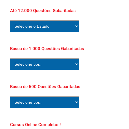
Até 12.000 Questões Gabaritadas
Apostila PC MA 2026 PDF Grátis Curso
Online!
Apostila Concurso Perícia Oficial MA 2026
Busca de 1.000 Questões Gabaritadas
Impressa e PDF Download!
Apostila Oficial de Administração Concurso
Santos SP 2026!
Busca de 500 Questões Gabaritadas
Apostila Concurso Santos 2026 PDF Grátis
Curso Online!
Cursos Online Completos!
Apostila CREA MG 2026 PDF Grátis Curso