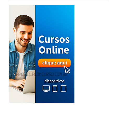
Online!
Apostila Concurso Soldado PM Maranhão
2026 Impressa PDF Download!
Apostila Concurso PC MA 2026 Impressa e
PDF Download!
Apostila Concurso CAER RR 2026 Impressa
e PDF Download!
Apostila CBM MA 2026 PDF Grátis Curso
Online!