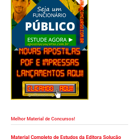
Apostila Concurso Prefeitura de Salvador
2026 PDF Grátis Curso Online!
Apostila DMAE Uberlândia MG 2026 PDF
Grátis Curso Online!
Apostila Prefeitura de Cristalina Goiás 2026
PDF Grátis Curso Online!
Apostila Concurso CDP PA 2026 PDF
Download Grátis Curso Online!
Melhor Material de Concursos!
Apostila PC PR 2026 PDF Download Grátis
Material Completo de Estudos da Editora Solução