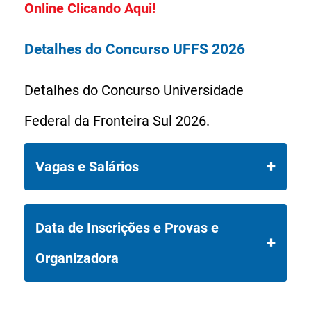
Online Clicando Aqui!
Detalhes do Concurso UFFS 2026
Detalhes do Concurso Universidade
Federal da Fronteira Sul 2026.
Vagas e Salários
O Concurso UFFS 2026 da
Data de Inscrições e Provas e
Universidade Federal da Fronteira Sul
Organizadora
disponibiliza 23 vagas diretas, assim
distribuídas: Assistente em
Data de Inscrições: De 04/03/2026 a