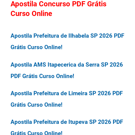
Apostila Concurso PDF Grátis
básicos de Administração Pública.
Curso Online
Princípios constitucionais da
Provas: A Prova Objetiva será
Apostila Prefeitura de Ilhabela SP 2026 PDF
Administração Pública. Princípios
realizada em 14/06/2026.
Grátis Curso Online!
explícitos e implícitos. Ética na
Administração Pública. Organização
Organizadora: Vunesp.
Apostila AMS Itapecerica da Serra SP 2026
administrativa. Organização de
PDF Grátis Curso Online!
arquivos. Conceitos fundamentais da
Concurso Prefeitura de Tremembé SP
Apostila Prefeitura de Limeira SP 2026 PDF
arquivologia. Métodos de
2026 São Paulo Cargo Auxiliar
Grátis Curso Online!
Arquivamento. Arquivos físicos e
Apostila Prefeitura de Itupeva SP 2026 PDF
digitais. Gestão de documentos.
Grátis Curso Online!