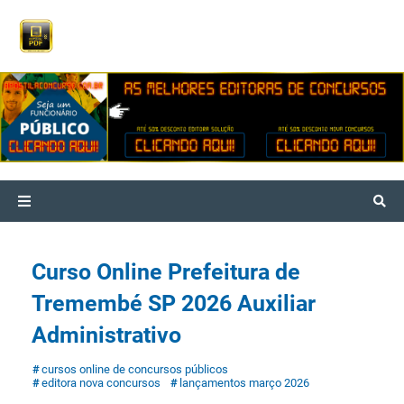
Curso Online Prefeitura de
Tremembé SP 2026 Auxiliar
Administrativo
cursos online de concursos públicos
editora nova concursos
lançamentos março 2026