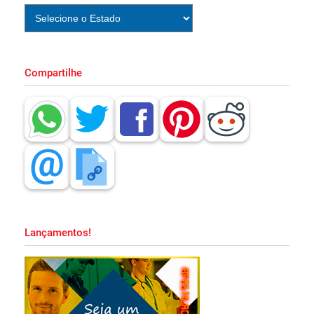
PDF Download!
Apostila Concurso CAER RR 2026 Impressa
Compartilhe
e PDF Download!
Apostila CBM MA 2026 PDF Grátis Curso
Online!
Apostila Prefeitura de Embu das Artes SP
2026 PDF Grátis Curso Online!
Lançamentos!
Apostila SAPE SC 2026 PDF Download
Grátis Curso Online!