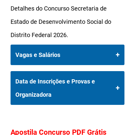
Detalhes do Concurso Secretaria de
Estado de Desenvolvimento Social do
Distrito Federal 2026.
Vagas e Salários
O Concurso SEDES DF 2026 da
Data de Inscrições e Provas e
Secretaria de Estado de
Organizadora
Desenvolvimento Social do Distrito
Federal disponibiliza 1.197 vagas
Data de Inscrições: De 09/06/2026 a
diretas + formação de cadastro
13/07/2026.
Apostila Concurso PDF Grátis