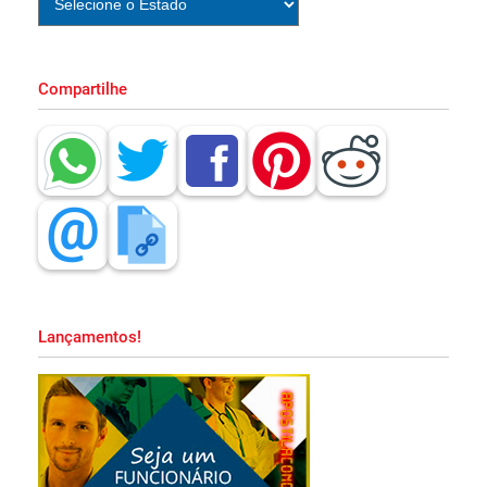
Apostila Concurso CAER RR 2026 Impressa
Compartilhe
e PDF Download!
Apostila CBM MA 2026 PDF Grátis Curso
Online!
Apostila Prefeitura de Embu das Artes SP
2026 PDF Grátis Curso Online!
Lançamentos!
Apostila SAPE SC 2026 PDF Download
Grátis Curso Online!
Apostila PND 2026 Pedagogia PDF