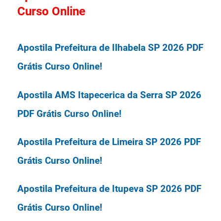
reserva (CR), assim distribuídas:
Curso Online
Técnico em Desenvolvimento e
Provas: A Prova Objetiva será
Apostila Prefeitura de Ilhabela SP 2026 PDF
Assistência Social - Agente Social (133
realizada em 06/09/2026.
Grátis Curso Online!
+ CR); Técnico em Desenvolvimento e
Assistência Social - Cuidador Social
Organizadora: Instituto Quadrix.
Apostila AMS Itapecerica da Serra SP 2026
(32 + CR); Técnico em
PDF Grátis Curso Online!
Desenvolvimento e Assistência Social
Apostila Prefeitura de Limeira SP 2026 PDF
- Técnico Administrativo (398 + CR); e
Grátis Curso Online!
Especialista em Desenvolvimento e
Apostila Prefeitura de Itupeva SP 2026 PDF
Assistência Social, nas Especialidades:
Grátis Curso Online!