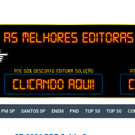
PM SP
SANTOS SP
ENEM
PND
TOP 50
TOP 50
CO