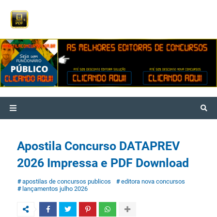
Apostila Concurso DATAPREV
2026 Impressa e PDF Download
apostilas de concursos publicos
editora nova concursos
lançamentos julho 2026