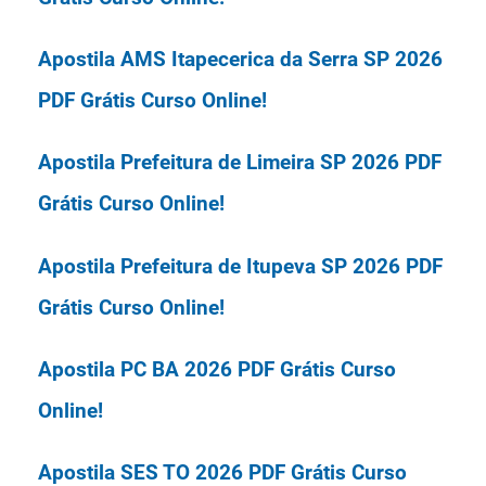
a função de Analista de
Processamento e de R$ 10.685,44 ao
Organizadora: FGV.
Apostila AMS Itapecerica da Serra SP 2026
Cargo de Analista de Tecnologia da
PDF Grátis Curso Online!
Informação - várias especialidades.
Apostila Prefeitura de Limeira SP 2026 PDF
Grátis Curso Online!
As vagas e o cadastro de reserva
Apostila Prefeitura de Itupeva SP 2026 PDF
estão distribuídos entre as seguintes
Grátis Curso Online!
localidades: Brasília (DF), Rio de
Apostila PC BA 2026 PDF Grátis Curso
Janeiro (RJ), São Paulo (SP), Fortaleza
Online!
(CE), João Pessoa (PB), Natal (RN) e
Apostila SES TO 2026 PDF Grátis Curso
Florianópolis (SC), de acordo com a