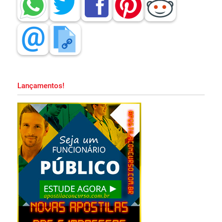
Apostila CBM MA 2026 PDF Grátis Curso
Online!
Apostila Prefeitura de Embu das Artes SP
2026 PDF Grátis Curso Online!
Lançamentos!
Apostila SAPE SC 2026 PDF Download
Grátis Curso Online!
Apostila PND 2026 Pedagogia PDF
Download Grátis Curso Online!
Apostila PM MA 2026 PDF Download Grátis
Curso Online!