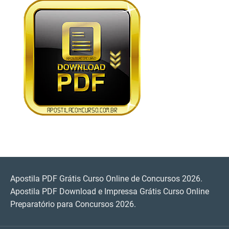
Download Grátis Curso Online!
Apostila PC PR 2026 PDF Download Grátis
Curso Online!
Apostila Câmara de Mauá SP 2026 PDF
Grátis Curso Online!
Apostila Concurso TCE Maranhão 2026 PDF
Grátis Curso Online!
Apostila PDF Grátis Curso Online de Concursos 2026.
Apostila TCE SP 2026 Ciências Contábeis
Apostila PDF Download e Impressa Grátis Curso Online
PDF Grátis Curso Online!
Preparatório para Concursos 2026.