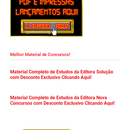
Apostila Soldado PM MA 2026 Impressa e
PDF Download!
Apostila Concurso Prefeitura de Salvador
2026 PDF Grátis Curso Online!
Melhor Material de Concursos!
Apostila DMAE Uberlândia MG 2026 PDF
Material Completo de Estudos da Editora Solução
com Desconto Exclusivo Clicando Aqui!
Grátis Curso Online!
Apostila Prefeitura de Cristalina Goiás 2026
Material Completo de Estudos da Editora Nova
Concursos com Desconto Exclusivo Clicando Aqui!
PDF Grátis Curso Online!
Apostila Concurso CDP PA 2026 PDF