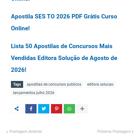
Apostila SES TO 2026 PDF Grátis Curso
Online!
Lista 50 Apostilas de Concursos Mais
Vendidas Editora Solução de Agosto de
2026!
Tags
apostilas de concursos publicos
editora solucao
Lista 50 Apostilas de Concursos Mais
lançamentos julho 2026
Vendidas Editora Nova Concursos de
Agosto de 2026!
Apostila Prefeitura de Paulínia SP 2026 PDF
Postagem Anterior
Próxima Postagem