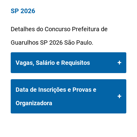
SP 2026
Detalhes do Concurso Prefeitura de
Guarulhos SP 2026 São Paulo.
Vagas, Salário e Requisitos
Vagas: 10 vagas diretas ao Cargo
Data de Inscrições e Provas e
Auditor Fiscal VI da Prefeitura
Organizadora
Municipal de Guarulhos SP, estado de
São Paulo.
Data de Inscrições: De 04/07/2026 a
06/08/2026.