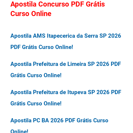
Apostila Concurso PDF Grátis
Salário: De R$ 7.213,33.
Curso Online
Provas: A Prova Objetiva será
Apostila AMS Itapecerica da Serra SP 2026
Requisitos: Basta ter ensino superior
realizada em 13/09/2026.
PDF Grátis Curso Online!
completo em qualquer área de
Organizadora: IBAM - Instituto
Apostila Prefeitura de Limeira SP 2026 PDF
Brasileiro de Administração Municipal.
Grátis Curso Online!
Apostila Prefeitura de Itupeva SP 2026 PDF
Concurso ISS Guarulhos SP 2026
Grátis Curso Online!
Apostila PC BA 2026 PDF Grátis Curso
Online!