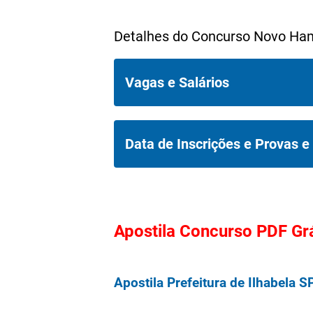
Detalhes do Concurso Novo Ha
Vagas e Salários
O Concurso Prefeitura Munici
Data de Inscrições e Provas e
do Rio Grande do Sul, disponib
cadastro reserva (CR), distrib
Data de Inscrições: De 29/06
e superior.
Apostila Concurso PDF Grá
Provas: A Prova Objetiva será
Apostila Prefeitura de Ilhabela 
Organizadora: Fundatec