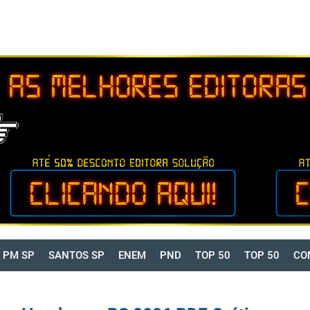
PM SP
SANTOS SP
ENEM
PND
TOP 50
TOP 50
CO