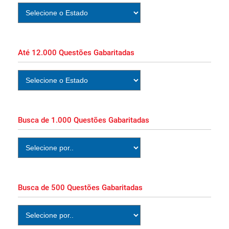
Apostila Prefeitura de Guapimirim RJ 2026
PDF Grátis Curso Online!
Até 12.000 Questões Gabaritadas
Apostila SEAP MA 2026 Técnico
Administrativo Impressa e PDF Download!
Apostila SEAP MA 2026 PDF Grátis Curso
Busca de 1.000 Questões Gabaritadas
Online!
Apostila Perícia Oficial MA 2026 PDF Grátis
Curso Online!
Busca de 500 Questões Gabaritadas
Apostila PC MA 2026 PDF Grátis Curso
Online!