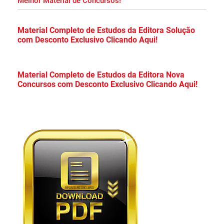
Melhor Material de Concursos!
Apostila DMAE Uberlândia MG 2026 PDF
Material Completo de Estudos da Editora Solução
com Desconto Exclusivo Clicando Aqui!
Grátis Curso Online!
Apostila Prefeitura de Cristalina Goiás 2026
Material Completo de Estudos da Editora Nova
Concursos com Desconto Exclusivo Clicando Aqui!
PDF Grátis Curso Online!
Apostila Concurso CDP PA 2026 PDF
Download Grátis Curso Online!
Apostila PC PR 2026 PDF Download Grátis
Curso Online!
Apostila Câmara de Mauá SP 2026 PDF